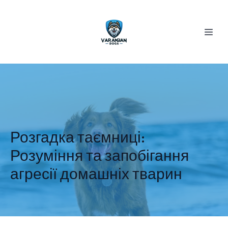
Розгадка таємниці:
Розуміння та запобігання
агресії домашніх тварин