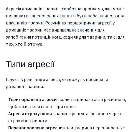
Агресія домашніх тварин - серйозна проблема, яка може
викликати занепокоєння і навіть бути небезпечною для
власників тварин. Розуміння першопричин агресії у
домашніх тварин має вирішальне значення для
запобігання потенційної шкоди як для тварини, так і для
тих, хто її оточує.
Типи агресії
Існують різні види агресії, які можуть проявляти
домашні тварини:
Територіальна агресія:
коли тварина стає агресивною,
щоб захистити свою територію.
Агресія страху:
коли тварина реагує агресивно через
страх або тривогу.
Перенаправлена агресія:
коли тварина перенаправляє