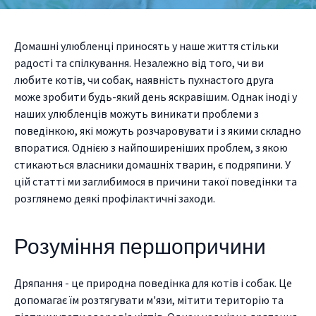
Домашні улюбленці приносять у наше життя стільки
радості та спілкування. Незалежно від того, чи ви
любите котів, чи собак, наявність пухнастого друга
може зробити будь-який день яскравішим. Однак іноді у
наших улюбленців можуть виникати проблеми з
поведінкою, які можуть розчаровувати і з якими складно
впоратися. Однією з найпоширеніших проблем, з якою
стикаються власники домашніх тварин, є подряпини. У
цій статті ми заглибимося в причини такої поведінки та
розглянемо деякі профілактичні заходи.
Розуміння першопричини
Дряпання - це природна поведінка для котів і собак. Це
допомагає їм розтягувати м'язи, мітити територію та